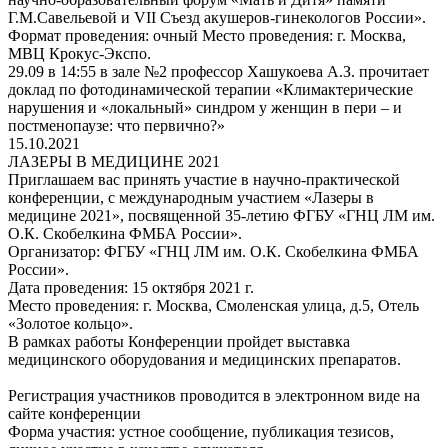
Г.М.Савельевой и VII Съезд акушеров-гинекологов России».
Формат проведения: очный Место проведения: г. Москва,
МВЦ Крокус-Экспо.
29.09 в 14:55 в зале №2 профессор Хашукоева А.З. прочитает
доклад по фотодинамической терапии «Климактерические
нарушения и «локальный» синдром у женщин в пери – и
постменопаузе: что первично?»
15.10.2021
ЛАЗЕРЫ В МЕДИЦИНЕ 2021
Приглашаем вас принять участие в научно-практической
конференции, с международным участием «Лазеры в
медицине 2021», посвященной 35-летию ФГБУ «ГНЦ ЛМ им.
О.К. Скобелкина ФМБА России».
Организатор: ФГБУ «ГНЦ ЛМ им. О.К. Скобелкина ФМБА
России».
Дата проведения: 15 октября 2021 г.
Место проведения: г. Москва, Смоленская улица, д.5, Отель
«Золотое кольцо».
В рамках работы Конференции пройдет выставка
медицинского оборудования и медицинских препаратов.
Регистрация участников проводится в электронном виде на
сайте конференции
Форма участия: устное сообщение, публикация тезисов,